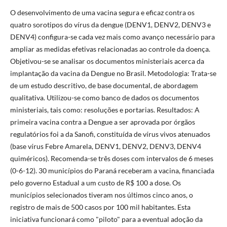
O desenvolvimento de uma vacina segura e eficaz contra os
quatro sorotipos do vírus da dengue (DENV1, DENV2, DENV3 e
DENV4) configura-se cada vez mais como avanço necessário para
ampliar as medidas efetivas relacionadas ao controle da doença.
Objetivou-se se analisar os documentos ministeriais acerca da
implantação da vacina da Dengue no Brasil. Metodologia: Trata-se
de um estudo descritivo, de base documental, de abordagem
qualitativa. Utilizou-se como banco de dados os documentos
ministeriais, tais como: resoluções e portarias. Resultados: A
primeira vacina contra a Dengue a ser aprovada por órgãos
regulatórios foi a da Sanofi, constituída de vírus vivos atenuados
(base vírus Febre Amarela, DENV1, DENV2, DENV3, DENV4
quiméricos). Recomenda-se três doses com intervalos de 6 meses
(0-6-12). 30 municípios do Paraná receberam a vacina, financiada
pelo governo Estadual a um custo de R$ 100 a dose. Os
municípios selecionados tiveram nos últimos cinco anos, o
registro de mais de 500 casos por 100 mil habitantes. Esta
iniciativa funcionará como "piloto" para a eventual adoção da