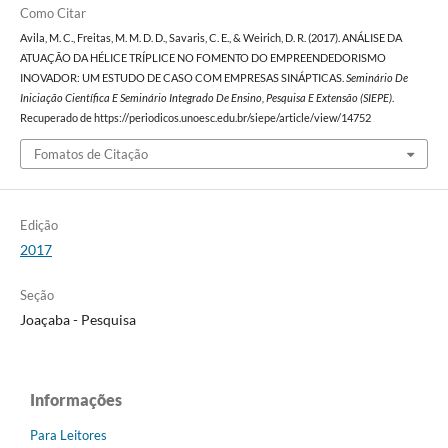
Como Citar
Avila, M. C., Freitas, M. M. D. D., Savaris, C. E., & Weirich, D. R. (2017). ANÁLISE DA
ATUAÇÃO DA HÉLICE TRÍPLICE NO FOMENTO DO EMPREENDEDORISMO
INOVADOR: UM ESTUDO DE CASO COM EMPRESAS SINÁPTICAS.
Seminário De
Iniciação Científica E Seminário Integrado De Ensino, Pesquisa E Extensão (SIEPE)
.
Recuperado de https://periodicos.unoesc.edu.br/siepe/article/view/14752
Fomatos de Citação
Edição
2017
Seção
Joaçaba - Pesquisa
Informações
Para Leitores