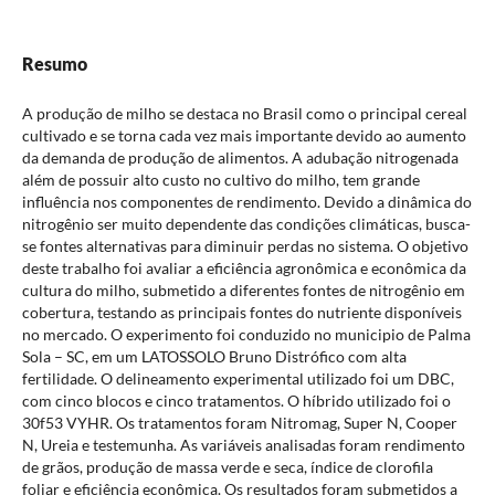
Resumo
A produção de milho se destaca no Brasil como o principal cereal
cultivado e se torna cada vez mais importante devido ao aumento
da demanda de produção de alimentos. A adubação nitrogenada
além de possuir alto custo no cultivo do milho, tem grande
influência nos componentes de rendimento. Devido a dinâmica do
nitrogênio ser muito dependente das condições climáticas, busca-
se fontes alternativas para diminuir perdas no sistema. O objetivo
deste trabalho foi avaliar a eficiência agronômica e econômica da
cultura do milho, submetido a diferentes fontes de nitrogênio em
cobertura, testando as principais fontes do nutriente disponíveis
no mercado. O experimento foi conduzido no municipio de Palma
Sola – SC, em um LATOSSOLO Bruno Distrófico com alta
fertilidade. O delineamento experimental utilizado foi um DBC,
com cinco blocos e cinco tratamentos. O híbrido utilizado foi o
30f53 VYHR. Os tratamentos foram Nitromag, Super N, Cooper
N, Ureia e testemunha. As variáveis analisadas foram rendimento
de grãos, produção de massa verde e seca, índice de clorofila
foliar e eficiência econômica. Os resultados foram submetidos a