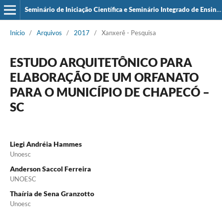
Seminário de Iniciação Científica e Seminário Integrado de Ensino, Pesquisa e Extensão (SIEPE)
Início
/
Arquivos
/
2017
/
Xanxerê - Pesquisa
ESTUDO ARQUITETÔNICO PARA
ELABORAÇÃO DE UM ORFANATO
PARA O MUNICÍPIO DE CHAPECÓ –
SC
Liegi Andréia Hammes
Unoesc
Anderson Saccol Ferreira
UNOESC
Thaíria de Sena Granzotto
Unoesc