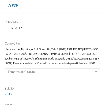
PDF
Publicado
13-09-2017
Como Citar
Hammes, L. A., Ferreira, A. S., & Granzotto, T. de S. (2017). ESTUDO ARQUITETÔNICO
PARA ELABORAÇÃO DE UM ORFANATO PARA O MUNICÍPIO DE CHAPECÓ – SC.
Seminário De Iniciação Científica E Seminário Integrado De Ensino, Pesquisa E Extensão
(SIEPE)
. Recuperado de https://periodicos.unoesc.edu.br/siepe/article/view/14348
Fomatos de Citação
Edição
2017
Seção