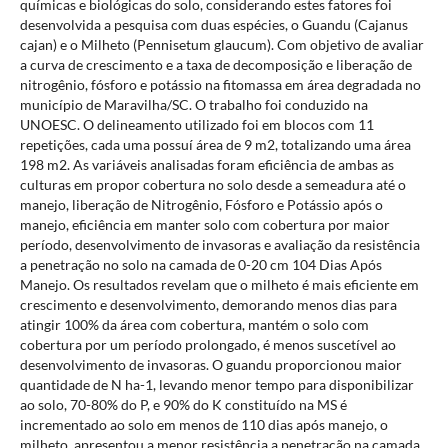
químicas e biológicas do solo, considerando estes fatores foi
desenvolvida a pesquisa com duas espécies, o Guandu (Cajanus
cajan) e o Milheto (Pennisetum glaucum). Com objetivo de avaliar
a curva de crescimento e a taxa de decomposição e liberação de
nitrogênio, fósforo e potássio na fitomassa em área degradada no
município de Maravilha/SC. O trabalho foi conduzido na
UNOESC. O delineamento utilizado foi em blocos com 11
repetições, cada uma possuí área de 9 m2, totalizando uma área
198 m2. As variáveis analisadas foram eficiência de ambas as
culturas em propor cobertura no solo desde a semeadura até o
manejo, liberação de Nitrogênio, Fósforo e Potássio após o
manejo, eficiência em manter solo com cobertura por maior
período, desenvolvimento de invasoras e avaliação da resistência
a penetração no solo na camada de 0-20 cm 104 Dias Após
Manejo. Os resultados revelam que o milheto é mais eficiente em
crescimento e desenvolvimento, demorando menos dias para
atingir 100% da área com cobertura, mantém o solo com
cobertura por um período prolongado, é menos suscetível ao
desenvolvimento de invasoras. O guandu proporcionou maior
quantidade de N ha-1, levando menor tempo para disponibilizar
ao solo, 70-80% do P, e 90% do K constituído na MS é
incrementado ao solo em menos de 110 dias após manejo, o
milheto, apresentou a menor resistência a penetração na camada