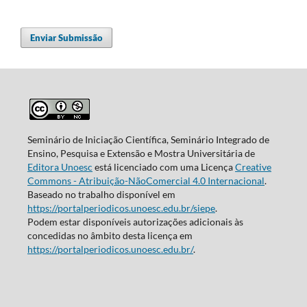
Enviar Submissão
Seminário de Iniciação Científica, Seminário Integrado de
Ensino, Pesquisa e Extensão e Mostra Universitária de
Editora Unoesc
está licenciado com uma Licença
Creative
Commons - Atribuição-NãoComercial 4.0 Internacional
.
Baseado no trabalho disponível em
https://portalperiodicos.unoesc.edu.br/siepe
.
Podem estar disponíveis autorizações adicionais às
concedidas no âmbito desta licença em
https://portalperiodicos.unoesc.edu.br/
.