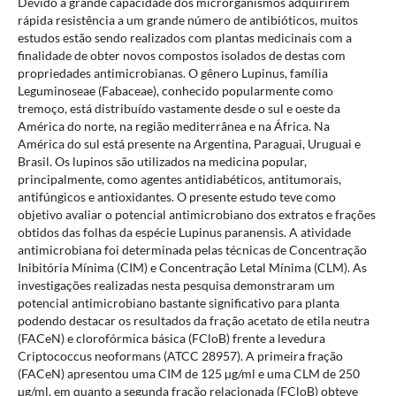
Devido a grande capacidade dos microrganismos adquirirem
rápida resistência a um grande número de antibióticos, muitos
estudos estão sendo realizados com plantas medicinais com a
finalidade de obter novos compostos isolados de destas com
propriedades antimicrobianas. O gênero Lupinus, família
Leguminoseae (Fabaceae), conhecido popularmente como
tremoço, está distribuído vastamente desde o sul e oeste da
América do norte, na região mediterrânea e na África. Na
América do sul está presente na Argentina, Paraguai, Uruguai e
Brasil. Os lupinos são utilizados na medicina popular,
principalmente, como agentes antidiabéticos, antitumorais,
antifúngicos e antioxidantes. O presente estudo teve como
objetivo avaliar o potencial antimicrobiano dos extratos e frações
obtidos das folhas da espécie Lupinus paranensis. A atividade
antimicrobiana foi determinada pelas técnicas de Concentração
Inibitória Mínima (CIM) e Concentração Letal Mínima (CLM). As
investigações realizadas nesta pesquisa demonstraram um
potencial antimicrobiano bastante significativo para planta
podendo destacar os resultados da fração acetato de etila neutra
(FACeN) e clorofórmica básica (FCloB) frente a levedura
Criptococcus neoformans (ATCC 28957). A primeira fração
(FACeN) apresentou uma CIM de 125 µg/ml e uma CLM de 250
µg/ml, em quanto a segunda fração relacionada (FCloB) obteve