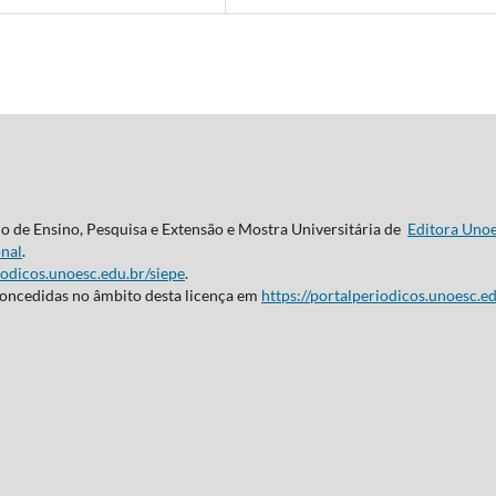
do de Ensino, Pesquisa e Extensão e Mostra Universitária de
Editora Uno
nal
.
iodicos.unoesc.edu.br/siepe
.
concedidas no âmbito desta licença em
https://portalperiodicos.unoesc.ed