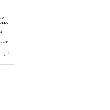
O O
IAL DO
são
/view/11