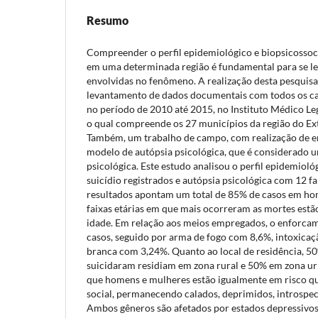
Resumo
Compreender o perfil epidemiológico e biopsicossoci
em uma determinada região é fundamental para se lev
envolvidas no fenômeno. A realização desta pesquisa
levantamento de dados documentais com todos os cas
no período de 2010 até 2015, no Instituto Médico Le
o qual compreende os 27 municípios da região do Ex
Também, um trabalho de campo, com realização de e
modelo de autópsia psicológica, que é considerado u
psicológica. Este estudo analisou o perfil epidemioló
suicídio registrados e autópsia psicológica com 12 fa
resultados apontam um total de 85% de casos em ho
faixas etárias em que mais ocorreram as mortes estã
idade. Em relação aos meios empregados, o enforca
casos, seguido por arma de fogo com 8,6%, intoxica
branca com 3,24%. Quanto ao local de residência, 50
suicidaram residiam em zona rural e 50% em zona u
que homens e mulheres estão igualmente em risco q
social, permanecendo calados, deprimidos, introspecti
Ambos gêneros são afetados por estados depressivos e