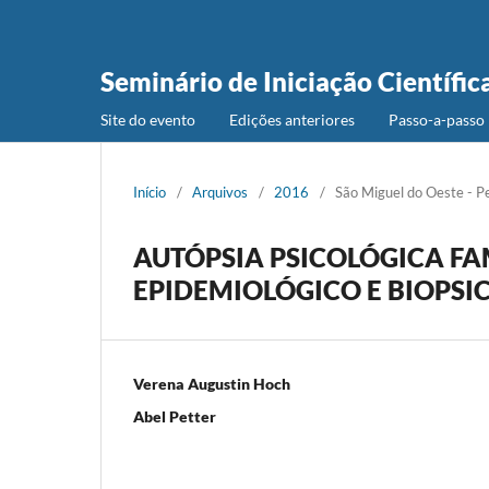
Seminário de Iniciação Científic
Site do evento
Edições anteriores
Passo-a-passo 
Início
/
Arquivos
/
2016
/
São Miguel do Oeste - P
AUTÓPSIA PSICOLÓGICA FA
EPIDEMIOLÓGICO E BIOPSI
Verena Augustin Hoch
Abel Petter