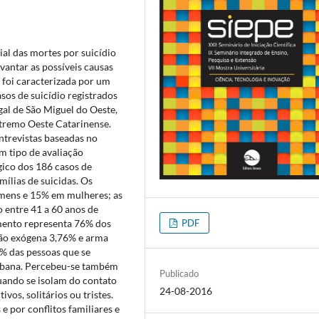
al das mortes por suicídio
antar as possíveis causas
 foi caracterizada por um
os de suicídio registrados
gal de São Miguel do Oeste,
tremo Oeste Catarinense.
ntrevistas baseadas no
m tipo de avaliação
gico dos 186 casos de
mílias de suicidas. Os
mens e 15% em mulheres; as
o entre 41 a 60 anos de
PDF
mento representa 76% dos
ção exógena 3,76% e arma
% das pessoas que se
rbana. Percebeu-se também
Publicado
uando se isolam do contato
24-08-2016
vos, solitários ou tristes.
 por conflitos familiares e