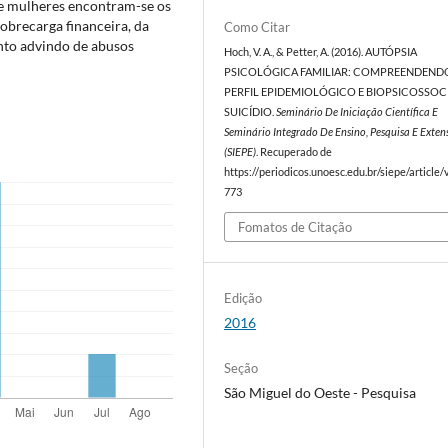
 e mulheres encontram-se os
sobrecarga financeira, da
Como Citar
nto advindo de abusos
Hoch, V. A., & Petter, A. (2016). AUTÓPSIA
PSICOLÓGICA FAMILIAR: COMPREENDEND
PERFIL EPIDEMIOLÓGICO E BIOPSICOSSOC
SUICÍDIO.
Seminário De Iniciação Científica E
Seminário Integrado De Ensino, Pesquisa E Exten
(SIEPE)
. Recuperado de
https://periodicos.unoesc.edu.br/siepe/article
773
Fomatos de Citação
Edição
2016
Seção
São Miguel do Oeste - Pesquisa