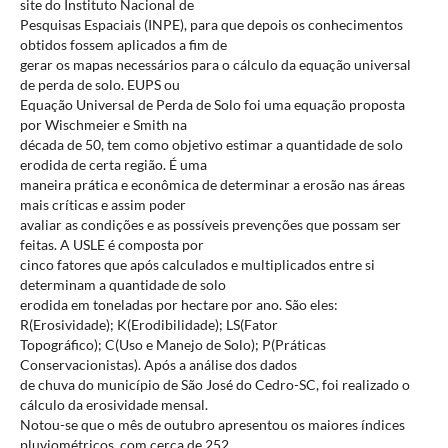
site do Instituto Nacional de
Pesquisas Espaciais (INPE), para que depois os conhecimentos
obtidos fossem aplicados a fim de
gerar os mapas necessários para o cálculo da equação universal
de perda de solo. EUPS ou
Equação Universal de Perda de Solo foi uma equação proposta
por Wischmeier e Smith na
década de 50, tem como objetivo estimar a quantidade de solo
erodida de certa região. É uma
maneira prática e econômica de determinar a erosão nas áreas
mais críticas e assim poder
avaliar as condições e as possíveis prevenções que possam ser
feitas. A USLE é composta por
cinco fatores que após calculados e multiplicados entre si
determinam a quantidade de solo
erodida em toneladas por hectare por ano. São eles:
R(Erosividade); K(Erodibilidade); LS(Fator
Topográfico); C(Uso e Manejo de Solo); P(Práticas
Conservacionistas). Após a análise dos dados
de chuva do município de São José do Cedro-SC, foi realizado o
cálculo da erosividade mensal.
Notou-se que o mês de outubro apresentou os maiores índices
pluviométricos, com cerca de 252