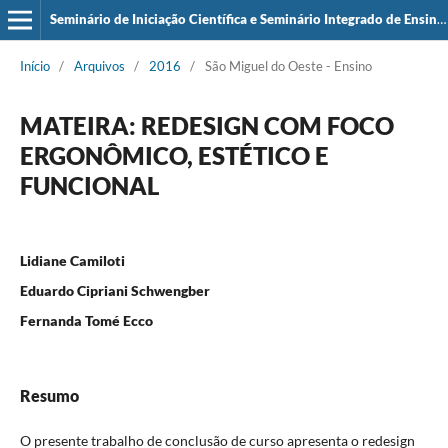
Seminário de Iniciação Científica e Seminário Integrado de Ensino, Pesquisa e Extensão (SIEPE)
Início
/
Arquivos
/
2016
/
São Miguel do Oeste - Ensino
MATEIRA: REDESIGN COM FOCO
ERGONÔMICO, ESTÉTICO E
FUNCIONAL
Lidiane Camiloti
Eduardo Cipriani Schwengber
Fernanda Tomé Ecco
Resumo
O presente trabalho de conclusão de curso apresenta o redesign