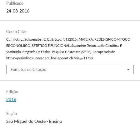
Publicado
24-08-2016
Como Citar
Camiloti, L., Schwengber, E. C., & Ecco, F. T. (2016). MATEIRA: REDESIGN COM FOCO
ERGONÔMICO, ESTÉTICO E FUNCIONAL.
Seminário De Iniciação Científica E
Seminário Integrado De Ensino, Pesquisa E Extensão (SIEPE)
. Recuperado de
https://periodicos.unoesc.edu.br/siepe/article/view/11713
Fomatos de Citação
Edição
2016
Seção
São Miguel do Oeste - Ensino