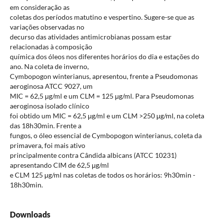
em consideração as
coletas dos períodos matutino e vespertino. Sugere-se que as
variações observadas no
decurso das atividades antimicrobianas possam estar
relacionadas à composição
química dos óleos nos diferentes horários do dia e estações do
ano. Na coleta de inverno,
Cymbopogon winterianus, apresentou, frente a Pseudomonas
aeroginosa ATCC 9027, um
MIC = 62,5 μg/ml e um CLM = 125 μg/ml. Para Pseudomonas
aeroginosa isolado clínico
foi obtido um MIC = 62,5 μg/ml e um CLM >250 μg/ml, na coleta
das 18h30min. Frente a
fungos, o óleo essencial de Cymbopogon winterianus, coleta da
primavera, foi mais ativo
principalmente contra Cândida albicans (ATCC 10231)
apresentando CIM de 62,5 μg/ml
e CLM 125 μg/ml nas coletas de todos os horários: 9h30min -
18h30min.
Downloads