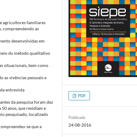
 agricultores familiares
co, compreendendo as
tamento desenvolvidas em
 meio do método qualitativo
cas situacionais, bem como
do as vivências pessoais e
ada entrevista
PDF
pantes da pesquisa foram dez
a 50 anos, que residiam e
io pesquisado, localizado
Publicado
24-08-2016
 compreendeu-se que a