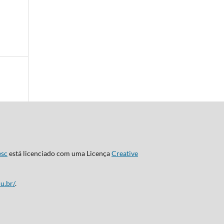
esc
está licenciado com uma Licença
Creative
u.br/
.