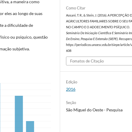
sitiva, a maneira como
Como Citar
por eles ao longo de suas
Aosani, T. R., & Stein, J. (2016). A PERCEPÇÃO 
AGRICULTORES FAMILIARES SOBRE O SEU F
te a dificuldade de
NO CAMPO E O ADOECIMENTO PSÍQUICO.
Seminário De Iniciação Científica E Seminário I
ísico ou psíquico, questão
De Ensino, Pesquisa E Extensão (SIEPE)
. Recuper
https://periodicos.unoesc.edu.br/siepe/article
rmação subjetiva.
608
Fomatos de Citação
Edição
2016
Seção
São Miguel do Oeste - Pesquisa