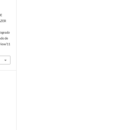
DE
AZER
ntegrado
ado de
/view/11