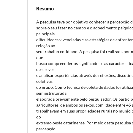
Resumo
A pesquisa teve por objetivo conhecer a percepção de
sobre o seu fazer no campo e o adoecimento psíqui
principais
dificuldades vivenciadas e as estratégias de enfren
relação ao
seu trabalho cotidiano. A pesquisa foi realizada por
que
busca compreender os significados e as característi
descrever
e analisar experiências através de reflexões, discutin
coletivas
do grupo. Como técnica de coleta de dados foi utiliz
semiestruturada
elaborada previamente pelo pesquisador. Os partici
agricultores, de ambos os sexos, com idade entre 45 
trabalhavam em suas propriedades rurais no municíp
do
extremo oeste catarinense. Por meio desta pesquisa
percepção