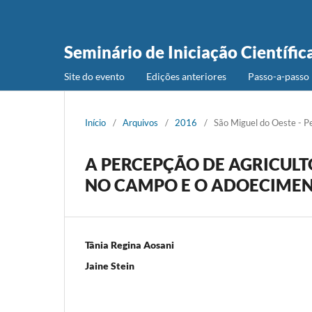
Seminário de Iniciação Científic
Site do evento
Edições anteriores
Passo-a-passo 
Início
/
Arquivos
/
2016
/
São Miguel do Oeste - P
A PERCEPÇÃO DE AGRICULT
NO CAMPO E O ADOECIMEN
Tânia Regina Aosani
Jaine Stein