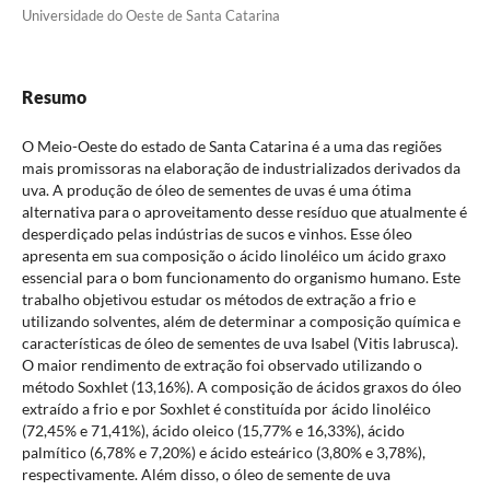
Universidade do Oeste de Santa Catarina
Resumo
O Meio-Oeste do estado de Santa Catarina é a uma das regiões
mais promissoras na elaboração de industrializados derivados da
uva. A produção de óleo de sementes de uvas é uma ótima
alternativa para o aproveitamento desse resíduo que atualmente é
desperdiçado pelas indústrias de sucos e vinhos. Esse óleo
apresenta em sua composição o ácido linoléico um ácido graxo
essencial para o bom funcionamento do organismo humano. Este
trabalho objetivou estudar os métodos de extração a frio e
utilizando solventes, além de determinar a composição química e
características de óleo de sementes de uva Isabel (Vitis labrusca).
O maior rendimento de extração foi observado utilizando o
método Soxhlet (13,16%). A composição de ácidos graxos do óleo
extraído a frio e por Soxhlet é constituída por ácido linoléico
(72,45% e 71,41%), ácido oleico (15,77% e 16,33%), ácido
palmítico (6,78% e 7,20%) e ácido esteárico (3,80% e 3,78%),
respectivamente. Além disso, o óleo de semente de uva