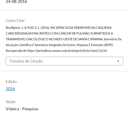
24-08-2016
Como Citar
Bordignon, J., & Polli, E. L. (2016). INCIDÊNCIA DA SÍNDROME DA CAQUEXIA
CANCERÍGENA EM PACIENTES COM CÂNCER DE PULMÃO SUBMETIDOS A
TRATAMENTO ONCOLÓGICO NO MEIO OESTE DE SANTA CATARINA.
Seminário De
Iniciação Científica E Seminário Integrado De Ensino, Pesquisa E Extensão (SIEPE)
.
Recuperado de https://periodicos.unoesc.edu.br/siepe/article/view/11214
Fomatos de Citação
Edição
2016
Seção
Videira - Pesquisa