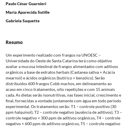
Paulo César Guarnieri
Maria Aparecida Sutille
Gabriela Saquette
Resumo
Um experimento realizado com frangos na UNOESC –
Universidade do Oeste de Santa Catarina terá como objetivo
avaliar a mucosa intestinal de frangos alimentados com aditivos
orgânicos a base de extratos herbais (Castanea sativa + Acácia
mearnsii) e ácidos orgânicos (butírico + benzóico). Serão
distribuídos 600 frangos Cobb machos, em delineamento ao
acaso em cinco tratamentos, oito repetições e com 15 animais
cada. As dietas serão isonutritivas, nas fases inicial, crescimento e
final, fornecidas a vontade juntamente com água em todo período
experimental. Os tratamentos serão: T1 – controle positivo (30
ppm halquinol), T2 – controle negativo (ausência de aditivos), T3 –
controle negativo + 300 ppm de aditivos orgânicos, T4 – controle
negativo + 600 ppm de aditivos orgânicos, T5 – controle negativo