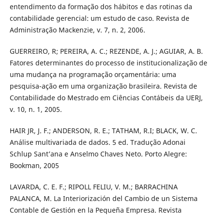
entendimento da formação dos hábitos e das rotinas da
contabilidade gerencial: um estudo de caso. Revista de
Administração Mackenzie, v. 7, n. 2, 2006.
GUERREIRO, R; PEREIRA, A. C.; REZENDE, A. J.; AGUIAR, A. B.
Fatores determinantes do processo de institucionalização de
uma mudança na programação orçamentária: uma
pesquisa-ação em uma organização brasileira. Revista de
Contabilidade do Mestrado em Ciências Contábeis da UERJ,
v. 10, n. 1, 2005.
HAIR JR, J. F.; ANDERSON, R. E.; TATHAM, R.I; BLACK, W. C.
Análise multivariada de dados. 5 ed. Tradução Adonai
Schlup Sant’ana e Anselmo Chaves Neto. Porto Alegre:
Bookman, 2005
LAVARDA, C. E. F.; RIPOLL FELIU, V. M.; BARRACHINA
PALANCA, M. La Interiorización del Cambio de un Sistema
Contable de Gestión en la Pequeña Empresa. Revista