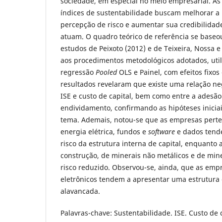
sociedade, em especial no meio empresarial. A
índices de sustentabilidade buscam melhorar a
percepção de risco e aumentar sua credibilida
atuam. O quadro teórico de referência se baseo
estudos de Peixoto (2012) e de Teixeira, Nossa 
aos procedimentos metodológicos adotados, uti
regressão
Pooled
OLS e Painel, com efeitos fixos 
resultados revelaram que existe uma relação ne
ISE e custo de capital, bem como entre a adesão
endividamento, confirmando as hipóteses iniciais
tema. Ademais, notou-se que as empresas perte
energia elétrica, fundos e
software
e dados tend
risco da estrutura interna de capital, enquanto 
construção, de minerais não metálicos e de min
risco reduzido. Observou-se, ainda, que as emp
eletrônicos tendem a apresentar uma estrutura
alavancada.
Palavras-chave: Sustentabilidade. ISE. Custo de 