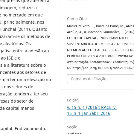
s empresas que aderem a
 imagem, reduzir a
de no mercado em que
Como Citar
u, principalmente, nos
Maciel Peixoto, F., Barcelos Pains, M., Alve
e Funchal (2011). Quanto
Araújo, A., & Machado Guimarães, T. (2016)
lizaram-se os métodos de
CUSTO DE CAPITAL, ENDIVIDAMENTO E
e aleatórios. Os
SUSTENTABILIDADE EMPRESARIAL: UM ES
gativa entre a adesão ao
NO MERCADO DE CAPITAIS BRASILEIRO N
PERÍODO DE 2009 A 2013.
RACE - Revista De
 ao ISE e o
Administração, Contabilidade E Economia
,
15
 e a literatura sobre o
66. https://doi.org/10.18593/race.v15i1.62
ncentes aos setores de
Fomatos de Citação
em a ter uma elevação no
as dos setores de
eração tendem a ter seu
Edição
resas do setor de
v. 15 n. 1 (2016): RACE_v.
 de capital menos
15_n_1_jan./abr. 2016
Seção
capital. Endividamento.