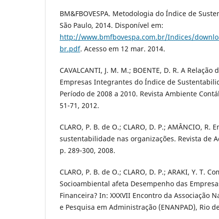
BM&FBOVESPA. Metodologia do Índice de Susten
São Paulo, 2014. Disponível em:
http://www.bmfbovespa.com.br/Indices/downlo
br.pdf
. Acesso em 12 mar. 2014.
CAVALCANTI, J. M. M.; BOENTE, D. R. A Relação d
Empresas Integrantes do Índice de Sustentabil
Período de 2008 a 2010. Revista Ambiente Contábil
51-71, 2012.
CLARO, P. B. de O.; CLARO, D. P.; AMÂNCIO, R. 
sustentabilidade nas organizações. Revista de Ad
p. 289-300, 2008.
CLARO, P. B. de O.; CLARO, D. P.; ARAKI, Y. T. C
Socioambiental afeta Desempenho das Empresa
Financeira? In: XXXVII Encontro da Associação 
e Pesquisa em Administração (ENANPAD), Rio de 