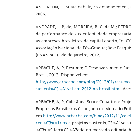
ANDERSON, D. Sustainability risk management. CP
2006.
ANDRADE, L. P. de; MOREIRA, B. C. de M.; PEDRO
da performance de sustentabilidade empresaria
as empresas brasileiras de capital aberto. In: X
Associação Nacional de Pós-Graduação e Pesqu
(ENANPAD), Rio de Janeiro, 2012.
ARBACHE, A. P. Resumo: O Desenvolvimento Sus
Brasil. 2013. Disponível em
http://www.arbache.com/blog/2013/01/resumo-
sustent%C3%A1vel-em-2012-no-brasil.html
. Ace
ARBACHE. A. P. Coletânea Sobre Cenários e Proje
Empresas Brasileiras é Lançada no Mercado Edito
em
http://www.arbache.com/blog/2012/11/col
cen%C3%A1rios-e
projetos-sustent%C3%A1veis-n
%C3%A9-lan%C3%A7ada-no-mercado-editorial.ht