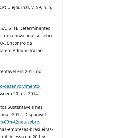
CU eJournal, v. 59, n. 5,
SA, G. H. Determinantes
l: uma nova análise sobre
XXVI Encontro da
isa em Administração
tentável em 2012 no
o-desenvolvimento-
ssoem 20 fev. 2014.
tos Sustentáveis nas
rial. 2012. Disponível
et%C3%A2nea-sobre-
as-empresas-brasileiras-
ml. Acesso em 20 fev.