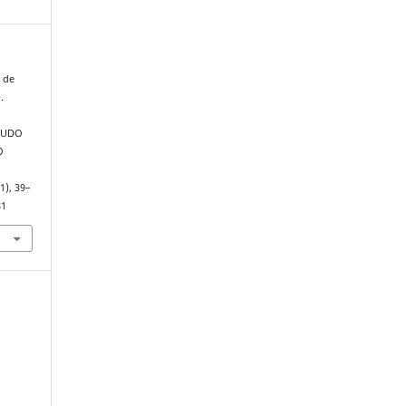
s de
.
TUDO
O
(1), 39–
81