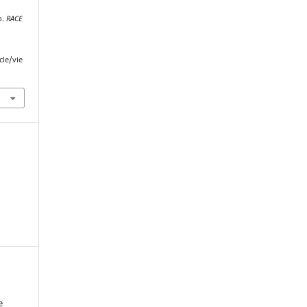
o.
RACE
cle/vie
e