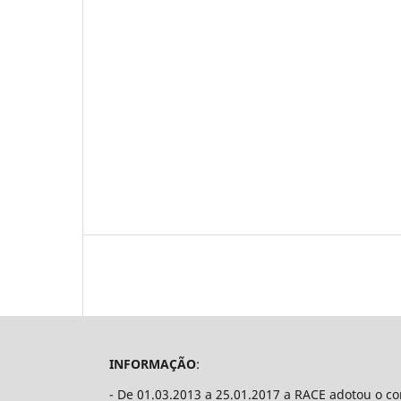
INFORMAÇÃO
:
- De 01.03.2013 a 25.01.2017 a RACE adotou o c