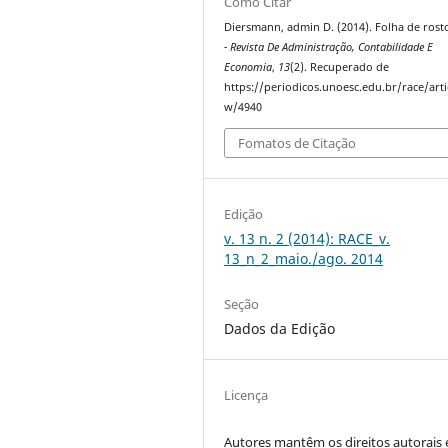
Como Citar
Diersmann, admin D. (2014). Folha de rost
- Revista De Administração, Contabilidade E
Economia
,
13
(2). Recuperado de
https://periodicos.unoesc.edu.br/race/arti
w/4940
Fomatos de Citação
Edição
v. 13 n. 2 (2014): RACE_v.
13_n_2_maio./ago. 2014
Seção
Dados da Edição
Licença
Autores mantêm os direitos autorais 