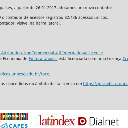
aíses, a partir de 26.01.2017 adotamos um novo contador.
9 o contador de acessos registrou 82.436 acessos únicos.
tador, visível na barra lateral.
Attribution-NonCommercial 4.0 International License
.
e e Economia de
Editora Unoesc
está licenciada com uma Licença
Cr
odicos.unoesc.edu.br/race
.
s às concedidas no âmbito desta licença em
https://periodicos.uno