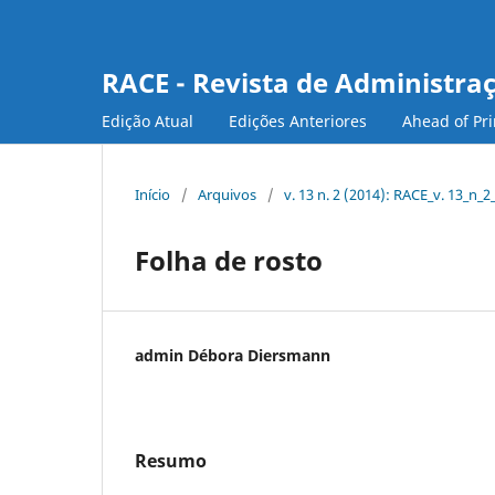
RACE - Revista de Administra
Edição Atual
Edições Anteriores
Ahead of Pri
Início
/
Arquivos
/
v. 13 n. 2 (2014): RACE_v. 13_n_
Folha de rosto
admin Débora Diersmann
Resumo