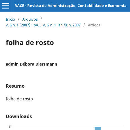
RACE - Revista de Administração, Contabilidade e Economia
Início
/
Arquivos
/
v. 6 n. 1 (2007): RACE_v. 6_n_1_jan./jun. 2007
/
Artigos
folha de rosto
admin Débora Diersmann
Resumo
folha de rosto
Downloads