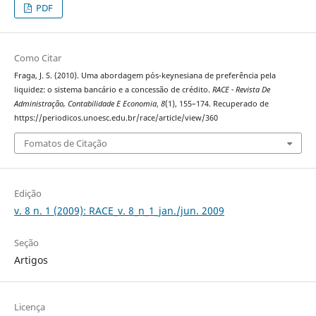
PDF
Como Citar
Fraga, J. S. (2010). Uma abordagem pós-keynesiana de preferência pela
liquidez: o sistema bancário e a concessão de crédito.
RACE - Revista De
Administração, Contabilidade E Economia
,
8
(1), 155–174. Recuperado de
https://periodicos.unoesc.edu.br/race/article/view/360
Fomatos de Citação
Edição
v. 8 n. 1 (2009): RACE_v. 8_n_1_jan./jun. 2009
Seção
Artigos
Licença