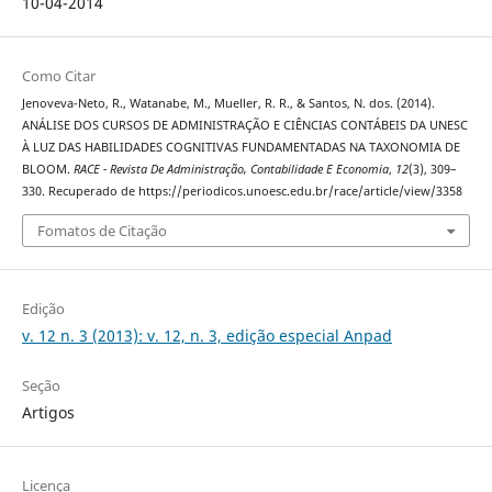
10-04-2014
Como Citar
Jenoveva-Neto, R., Watanabe, M., Mueller, R. R., & Santos, N. dos. (2014).
ANÁLISE DOS CURSOS DE ADMINISTRAÇÃO E CIÊNCIAS CONTÁBEIS DA UNESC
À LUZ DAS HABILIDADES COGNITIVAS FUNDAMENTADAS NA TAXONOMIA DE
BLOOM.
RACE - Revista De Administração, Contabilidade E Economia
,
12
(3), 309–
330. Recuperado de https://periodicos.unoesc.edu.br/race/article/view/3358
Fomatos de Citação
Edição
v. 12 n. 3 (2013): v. 12, n. 3, edição especial Anpad
Seção
Artigos
Licença