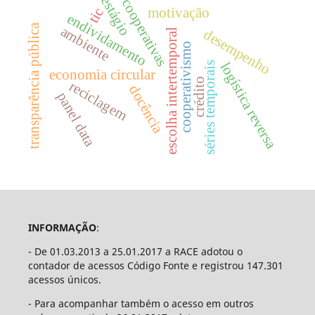
estágio
cooperativas
tic
motivação
endividamento
transparência pública
ambiente
desempenho
escolha intertemporal
cooperativismo
séries temporais
logística reversa
economia circular
crédito
reciclagem
docência
panel data
INFORMAÇÃO
:
- De 01.03.2013 a 25.01.2017 a RACE adotou o
contador de acessos Código Fonte e registrou 147.301
acessos únicos.
- Para acompanhar também o acesso em outros