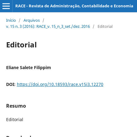
RACE - Revista de Administração, Contabilidade e Economia
Início
/
Arquivos
/
v. 15 n. 3 (2016): RACE_v. 15_n_3_set./dez. 2016
/
Editorial
Editorial
Eliane Salete Filippim
DOI:
https://doi.org/10.18593/race.v15i3.12270
Resumo
Editorial