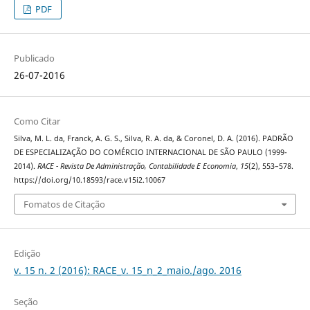
PDF
Publicado
26-07-2016
Como Citar
Silva, M. L. da, Franck, A. G. S., Silva, R. A. da, & Coronel, D. A. (2016). PADRÃO
DE ESPECIALIZAÇÃO DO COMÉRCIO INTERNACIONAL DE SÃO PAULO (1999-
2014).
RACE - Revista De Administração, Contabilidade E Economia
,
15
(2), 553–578.
https://doi.org/10.18593/race.v15i2.10067
Fomatos de Citação
Edição
v. 15 n. 2 (2016): RACE_v. 15_n_2_maio./ago. 2016
Seção