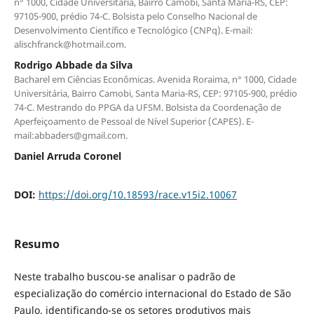
n° 1000, Cidade Universitária, Bairro Camobi, Santa Maria-RS, CEP:
97105-900, prédio 74-C. Bolsista pelo Conselho Nacional de
Desenvolvimento Científico e Tecnológico (CNPq). E-mail:
alischfranck@hotmail.com.
Rodrigo Abbade da Silva
Bacharel em Ciências Econômicas. Avenida Roraima, n° 1000, Cidade
Universitária, Bairro Camobi, Santa Maria-RS, CEP: 97105-900, prédio
74-C. Mestrando do PPGA da UFSM. Bolsista da Coordenação de
Aperfeiçoamento de Pessoal de Nível Superior (CAPES). E-
mail:abbaders@gmail.com.
Daniel Arruda Coronel
DOI:
https://doi.org/10.18593/race.v15i2.10067
Resumo
Neste trabalho buscou-se analisar o padrão de
especialização do comércio internacional do Estado de São
Paulo, identificando-se os setores produtivos mais