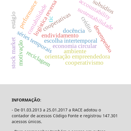
accountability
subsídios
logística reversa
performance
contabilidade
sustentabilidade
cooperativas
estágio
crédito
tic
desempenho
docência
séries temporais
endividamento
stock market
escolha intertemporal
motivação
economia circular
ambiente
reciclagem
orientação empreendedora
cooperativismo
INFORMAÇÃO
:
- De 01.03.2013 a 25.01.2017 a RACE adotou o
contador de acessos Código Fonte e registrou 147.301
acessos únicos.