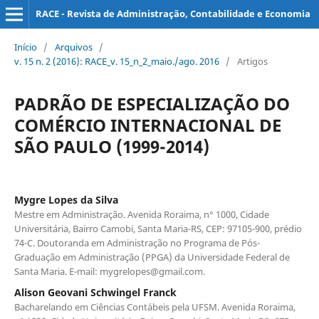
RACE - Revista de Administração, Contabilidade e Economia
Início
/
Arquivos
/
v. 15 n. 2 (2016): RACE_v. 15_n_2_maio./ago. 2016
/
Artigos
PADRÃO DE ESPECIALIZAÇÃO DO
COMÉRCIO INTERNACIONAL DE
SÃO PAULO (1999-2014)
Mygre Lopes da Silva
Mestre em Administração. Avenida Roraima, n° 1000, Cidade
Universitária, Bairro Camobi, Santa Maria-RS, CEP: 97105-900, prédio
74-C. Doutoranda em Administração no Programa de Pós-
Graduação em Administração (PPGA) da Universidade Federal de
Santa Maria. E-mail: mygrelopes@gmail.com.
Alison Geovani Schwingel Franck
Bacharelando em Ciências Contábeis pela UFSM. Avenida Roraima,