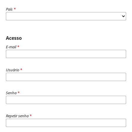
País
*
Acesso
E-mail
*
Usuário
*
Senha
*
Repetir senha
*