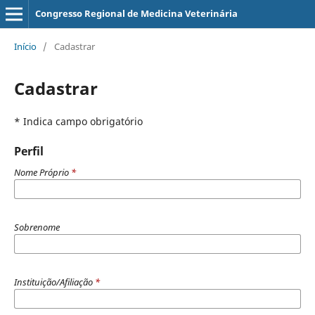
Congresso Regional de Medicina Veterinária
Início
/
Cadastrar
Cadastrar
* Indica campo obrigatório
Perfil
Nome Próprio
*
Sobrenome
Instituição/Afiliação
*