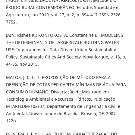
INSUSTENTABILIDADE NA AGRICULTURA FAMILIAR E O
ÊXODO RURAL CONTEMPORÂNEO. Estudos Sociedade e
Agricultura, jun 2019, vol. 27, n. 2, p. 394-417, ISSN 2526-
7752.
JAIN, Rishee K.; KONTOKOSTA, Constantine E.. MODELING
THE DETERMINANTS OF LARGE-SCALE BUILDING WATER
USE: Implications for Data-Driven Urban Sustainability
Policy. Sustainable Cities And Society, Nova Iorque, v. 18, p.
44-55, nov 2015.
MATOS, J. C. C. T. PROPOSIÇÃO DE MÉTODO PARA A
DEFINIÇÃO DE COTAS PER CAPITA MÍNIMAS DE ÁGUA PARA
CONSUMO HUMANO. Dissertação de Mestrado em
Tecnologia Ambiental e Recursos Hídricos, Publicação
MTARH.DM-102/07, Departamento de Engenharia Civil e
Ambiental, Universidade de Brasília, Brasília, DF, 2007,
122p.
OLIVEIRA, J. I. e LUCAS FILHO, M. CARACTERIZAÇÃO DO