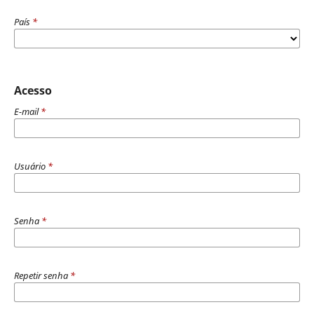
País
*
Acesso
E-mail
*
Usuário
*
Senha
*
Repetir senha
*