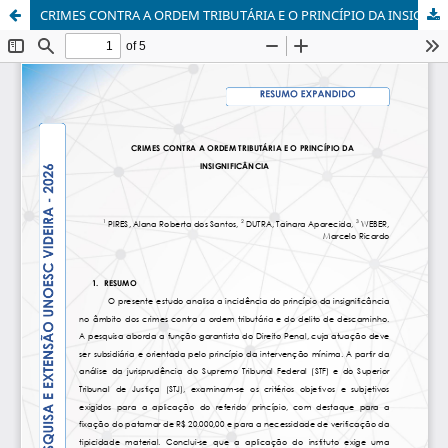
CRIMES CONTRA A ORDEM TRIBUTÁRIA E O PRINCÍPIO DA INSIGNIFICÂNCIA