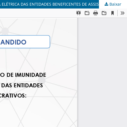
Baixar
A NECESSIDADE DE REVISÃO DOS CRITÉRIOS DE CONCESSÃO DE IMUNIDADE TRIBUTÁRIA DO ICMS INCIDENTE SOBRE ENERGIA ELÉTRICA DAS ENTIDADES BENEFICENTES DE ASSISTÊNCIA SOCIAL SEM FINS LUCRATIVOS: