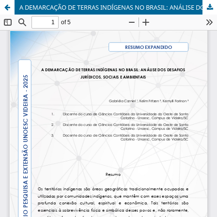
A DEMARCAÇÃO DE TERRAS INDÍGENAS NO BRASIL: ANÁLISE DOS DESAFIOS JURÍDICOS, SOCIAIS E AMBIENTAIS