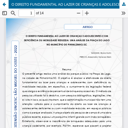
O DIREITO FUNDAMENTAL AO LAZER DE CRIANÇAS E ADOLESCENTES COM DEFICIÊNCIA OU MOBILIDADE REDUZIDA: UMA ANÁLISE DA PRAÇA DO LAGO NO MUNICÍPIO DE PINHALZINHO/SC