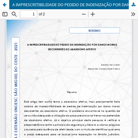
A IMPRESCRITIBILIDADE DO PEDIDO DE INDENIZAÇÃO POR DANOS MORAIS DECORRENTES DO ABANDONO AFETIVO