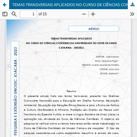
TEMAS TRANSVERSAIS APLICADOS NO CURSO DE CIÊNCIAS CONTÁBEIS DA UNIVERSIDADE DO OESTE DE SANTA CATARINA - UNOESC