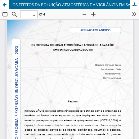
OS EFEITOS DA POLUIÇÃO ATMOSFÉRICA E A VIGILÂNCIA EM SAÚDE AMBIENTAL E QUALIDADE DO AR