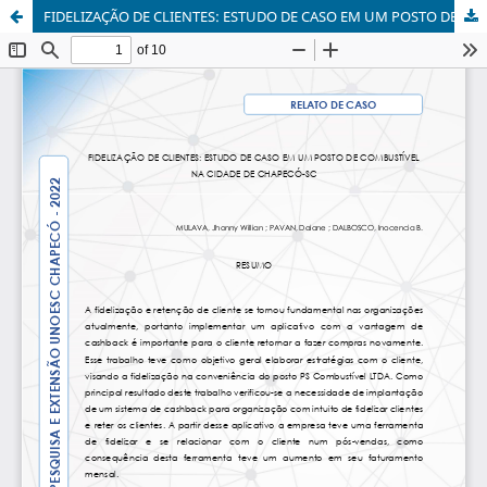
FIDELIZAÇÃO DE CLIENTES: ESTUDO DE CASO EM UM POSTO DE COMBUSTÍVEL NA CIDADE DE CHAPECÓ-SC