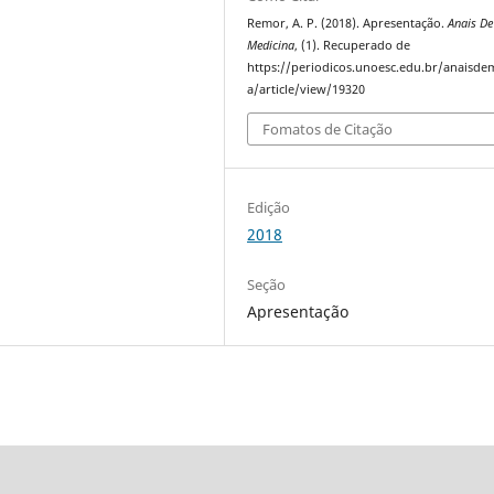
Remor, A. P. (2018). Apresentação.
Anais De
Medicina
, (1). Recuperado de
https://periodicos.unoesc.edu.br/anaisde
a/article/view/19320
Fomatos de Citação
Edição
2018
Seção
Apresentação