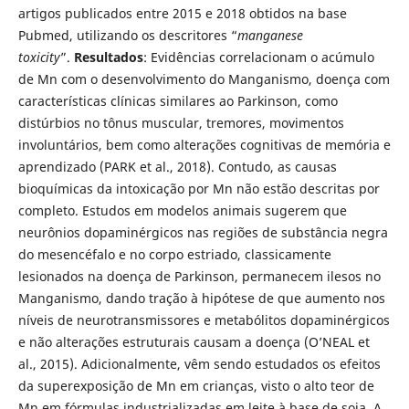
artigos publicados entre 2015 e 2018 obtidos na base
Pubmed, utilizando os descritores “
manganese
toxicity
”.
Resultados
: Evidências correlacionam o acúmulo
de Mn com o desenvolvimento do Manganismo, doença com
características clínicas similares ao Parkinson, como
distúrbios no tônus muscular, tremores, movimentos
involuntários, bem como alterações cognitivas de memória e
aprendizado (PARK et al., 2018). Contudo, as causas
bioquímicas da intoxicação por Mn não estão descritas por
completo. Estudos em modelos animais sugerem que
neurônios dopaminérgicos nas regiões de substância negra
do mesencéfalo e no corpo estriado, classicamente
lesionados na doença de Parkinson, permanecem ilesos no
Manganismo, dando tração à hipótese de que aumento nos
níveis de neurotransmissores e metabólitos dopaminérgicos
e não alterações estruturais causam a doença (O’NEAL et
al., 2015). Adicionalmente, vêm sendo estudados os efeitos
da superexposição de Mn em crianças, visto o alto teor de
Mn em fórmulas industrializadas em leite à base de soja. A