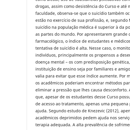
drogas, assim como desistência do Curso e até 
faculdade, observa-se que o suicídio também oc
estão no exercício de sua profissão, e, segundo 
suicídio na população médica é superior à da p
as partes do mundo. Por apresentarem grande
farmacológico, o índice de estudantes e médic
tentativa de suicídio é alta. Nesse caso, o moni
indivíduos, principalmente os propensos a des
doença mental – os com predisposição genética,
instituição de ensino seja por familiares e ami
valia para evitar que esse índice aumente. Por m
os acadêmicos poderiam encontrar métodos para
eliminar a pressão que lhes causa desconforto.
que, apesar de os estudantes desse Curso poss
de acesso ao tratamento, apenas uma pequena 
ajuda. Segundo estudo de Knezevic (2012), ape
acadêmicos deprimidos pedem ajuda nos serviç
terapia adequada. A alta prevalência de sofrime