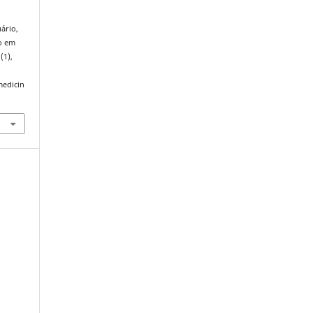
uário,
ão em
 (1),
medicin