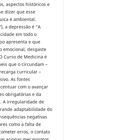
s, aspectos históricos e
se dizer que esse
quica e ambiental.
, a depressão é “A
acidade em todo o
rpo apresenta e que
ão emocional, desgaste
. O Curso de Medicina é
veis que o circundam –
recarga curricular –
ivo. As fontes
acentuar com o avançar
s obrigatórias e da
. A irregularidade de
grande adaptabilidade do
onsequências negativas
res como a falta de
ometer erros, o contato
dem acionar mecanismos