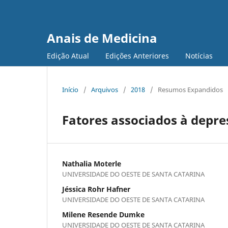
Anais de Medicina
Edição Atual
Edições Anteriores
Notícias
Início
/
Arquivos
/
2018
/
Resumos Expandidos
Fatores associados à depr
Nathalia Moterle
UNIVERSIDADE DO OESTE DE SANTA CATARINA
Jéssica Rohr Hafner
UNIVERSIDADE DO OESTE DE SANTA CATARINA
Milene Resende Dumke
UNIVERSIDADE DO OESTE DE SANTA CATARINA