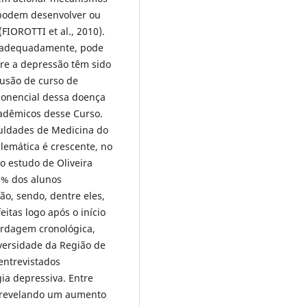
 podem desenvolver ou
FIOROTTI et al., 2010).
o adequadamente, pode
re a depressão têm sido
lusão de curso de
ponencial dessa doença
cadêmicos desse Curso.
culdades de Medicina do
lemática é crescente, no
o estudo de Oliveira
40% dos alunos
ão, sendo, dentre eles,
itas logo após o início
ordagem cronológica,
iversidade da Região de
 entrevistados
ia depressiva. Entre
, revelando um aumento