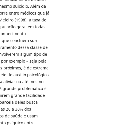
mesmo suicídio. Além da
orre entre médicos que já
Meleiro (1998), a taxa de
opulação geral em todas
 conhecimento
os que concluem sua
toramento dessa classe de
envolverem algum tipo de
 por exemplo – seja pela
gos próximos, é de extrema
eio do auxílio psicológico
 aliviar ou até mesmo
 A grande problemática é
uírem grande facilidade
parcela deles busca
nas 20 a 30% dos
os de saúde e usam
nto psíquico entre