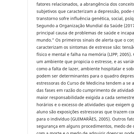
fatores relacionados, a abrangência dos conceito
subjetivos que caracterizam a depressão, pode-
transtorno sofre influência genética, social, psí
Segundo a Organização Mundial da Saúde (2017)
principal causa de problemas de saúde e incap
mundo.” Os primeiros sinais de alerta que o co
caracterizam os sintomas de estresse são: tens
físico e mental e falha na memória (LIPP, 2005)
um ambiente que propicia o estresse, e as variá
como a falta de lazer, ambiente hospitalar e sob
podem ser determinantes para o quadro depress
estressoras do Curso de Medicina tendem a se 
das fases em razão do cumprimento de atividade
maior responsabilidade exigida a cada semestre
horários e o excesso de atividades que exigem 
aluno são exposições estressoras que trazem c
para o indivíduo (GUIMARÃES, 2005). Outros fato
segurança em alguns procedimentos, medo de c
com a morte e o medo de adquirir doenças po