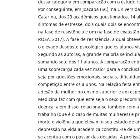
dessa categoria em comparação com o estudo re
Por conseguinte, em Joaçaba (SC), na Universid
Catarina, dos 23 acadêmicos questionados, 14 
sintomas de estresse, dois quais dois se encontr
na fase de resistência e um na fase de exaust
ROSA, 2017). A fase de resistência, a qual obtev
o elevado desgaste psicológico que os alunos v
Segundo as autoras, a grande maioria se incluí
somando sete dos 11 alunos. A comparação entr
uma sobrecarga cada vez maior para a conclusã
seja por questões emocionais, sociais, dificulda
competição entre os alunos. Na relação feita en
adesão da mulher no ensino superior e em espe
Medicina faz com que este seja o sexo predomi
doença; além disso, relaciona-se também com a
trabalho (que é o caso de muitas mulheres) e p
morte e violência que elevam o seu estado de a
depressão na vida acadêmica constitui-se de u
se acentua com o passar das décadas. A profiss