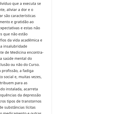
ivíduo que a executa se
te, aliviar a dor e o
r são características
mento e gratidão ao
 expectativas e estas não
es que não estão
fios da vida acadêmica e
 a insalubridade
nte de Medicina encontra-
da saúde mental do
clusão ou não do Curso.
 profissão, a fadiga
o social e, muitas vezes,
ntribuem para as
do instalada, acarreta
sequências da depressão
os tipos de transtornos
de substâncias lícitas
mo medicamento e outras