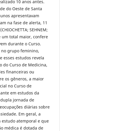
alizado 10 anos antes.
ade do Oeste de Santa
alunos apresentavam
am na fase de alerta, 11
ão (CHIOCHETTA; SEHNEM;
e um total maior, confere
ivem durante o Curso.
a no grupo feminino,
e esses estudos revela
o do Curso de Medicina,
des financeiras ou
tre os gêneros, a maior
cial no Curso de
nante em estudos da
 dupla jornada de
reocupações diárias sobre
nsiedade. Em geral, a
m estudo atemporal e que
ão médica é dotada de