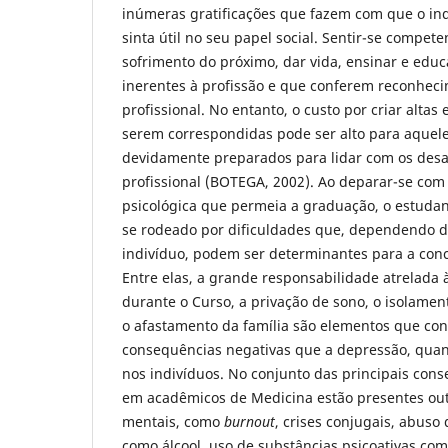
inúmeras gratificações que fazem com que o ind
sinta útil no seu papel social. Sentir-se competen
sofrimento do próximo, dar vida, ensinar e educa
inerentes à profissão e que conferem reconheci
profissional. No entanto, o custo por criar altas
serem correspondidas pode ser alto para aquel
devidamente preparados para lidar com os desa
profissional (BOTEGA, 2002). Ao deparar-se com
psicológica que permeia a graduação, o estuda
se rodeado por dificuldades que, dependendo 
indivíduo, podem ser determinantes para a con
Entre elas, a grande responsabilidade atrelada à
durante o Curso, a privação de sono, o isolament
o afastamento da família são elementos que co
consequências negativas que a depressão, quan
nos indivíduos. No conjunto das principais con
em acadêmicos de Medicina estão presentes outr
mentais, como
burnout
, crises conjugais, abuso 
como álcool, uso de substâncias psicoativas co