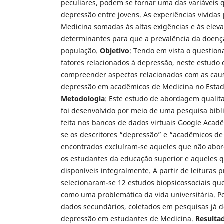
peculiares, podem se tornar uma das variáveis
depressão entre jovens. As experiências vividas
Medicina somadas às altas exigências e às elev
determinantes para que a prevalência da doenç
população.
Objetivo
: Tendo em vista o questio
fatores relacionados à depressão, neste estudo o
compreender aspectos relacionados com as cau
depressão em acadêmicos de Medicina no Estado
Metodologia
: Este estudo de abordagem qualitat
foi desenvolvido por meio de uma pesquisa bibli
feita nos bancos de dados virtuais Google Acadêm
se os descritores “depressão” e “acadêmicos de
encontrados excluíram-se aqueles que não abo
os estudantes da educação superior e aqueles 
disponíveis integralmente. A partir de leituras p
selecionaram-se 12 estudos biopsicossociais qu
como uma problemática da vida universitária. P
dados secundários, coletados em pesquisas já d
depressão em estudantes de Medicina.
Resulta