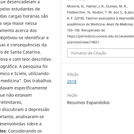
 que desencadeiam a
Moterle, N., Hafner, J. R., Dumke, M. R.,
 pelos estudantes de
Feldkercher, N., Nodari, T. M. dos S., & Jan
adas cargas horárias são
A. F. (2018). Fatores associados à depress
a seja maior nessa
acadêmicos de Medicina.
Anais De Medicina
,
namento acerca dos
103–106. Recuperado de
https://periodicos.unoesc.edu.br/anaisde
bjetivou-se identificar e
a/article/view/19021
sas e consequências da
 de Santa Catarina.
Fomatos de Citação
iva e com teor descritivo
ográfica. A pesquisa foi
ico e Scielo, utilizando-
Edição
 medicina”. Dos trabalhos
2018
rdavam especificamente
que não estavam
Seção
relimitares,
Resumos Expandidos
e discutiram a depressão
ortanto, analisaram-se
esenvolvidas sobre a
dos
: Considerando os