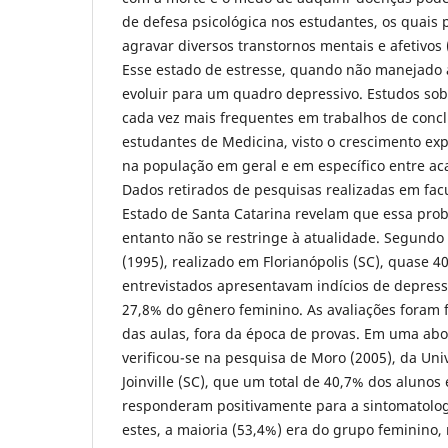
de defesa psicológica nos estudantes, os quais
agravar diversos transtornos mentais e afetivos (
Esse estado de estresse, quando não manejad
evoluir para um quadro depressivo. Estudos sob
cada vez mais frequentes em trabalhos de conc
estudantes de Medicina, visto o crescimento ex
na população em geral e em específico entre a
Dados retirados de pesquisas realizadas em fa
Estado de Santa Catarina revelam que essa prob
entanto não se restringe à atualidade. Segundo 
(1995), realizado em Florianópolis (SC), quase 
entrevistados apresentavam indícios de depress
27,8% do gênero feminino. As avaliações foram fe
das aulas, fora da época de provas. Em uma ab
verificou-se na pesquisa de Moro (2005), da Un
Joinville (SC), que um total de 40,7% dos alunos
responderam positivamente para a sintomatolog
estes, a maioria (53,4%) era do grupo feminino