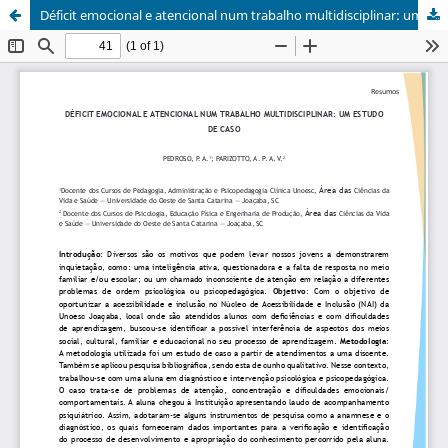
Déficit emocional e atencional num trabalho multidisciplinar: um estudo de caso