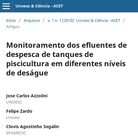
Unoesc & Ciência - ACET
Início
/
Arquivos
/
v. 1 n. 1 (2010): Unoesc & Ciência - ACET
/
Artigos
Monitoramento dos efluentes de
despesca de tanques de
piscicultura em diferentes níveis
de deságue
Jose Carlos Azzolini
UNOESC
Felipe Zardo
Unoesc
Clovis Agostinho Segalin
EPAGRI/SC