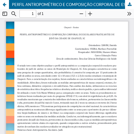
PERFIL ANTROPOMÉTRICO E COMPOSIÇÃO CORPORAL DE ESCOLARES PRATICANTES DE JUDÔ DA CIDADE DE CHAPECÓ, SC