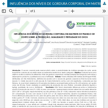
INFLUÊNCIA DOS NÍVEIS DE GORDURA CORPORAL EM MATRIZES DE FRANGO DE CORTE SOBRE A PRODUÇÃO, QUALIDADE E FERTILIDADE DE OVOS