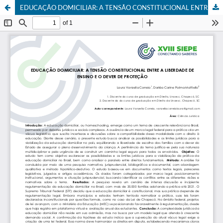
EDUCAÇÃO DOMICILIAR: A TENSÃO CONSTITUCIONAL ENTRE A LIBERDADE DE ENSINO E O DEVER DE PROTEÇÃO