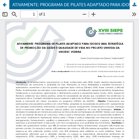
ATIVAMENTE: PROGRAMA DE PILATES ADAPTADO PARA IDOSOS UMA ESTRATÉGIA DE PROMOÇÃO DA SAÚDE E QUALIDADE DE VIDA NO PROJETO UNIVIDA DA UNOESC VIDEIRA