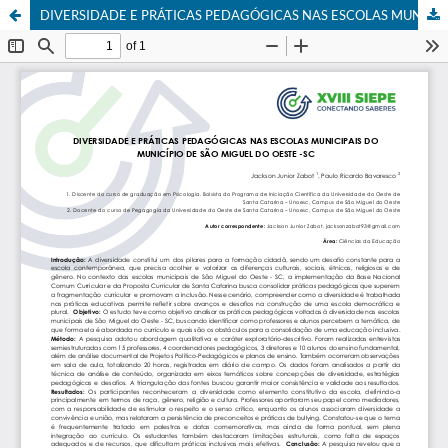
DIVERSIDADE E PRÁTICAS PEDAGÓGICAS NAS ESCOLAS MUNICIPAIS DO MUNICÍPIO DE SÃO MIGUEL DO OESTE -SC