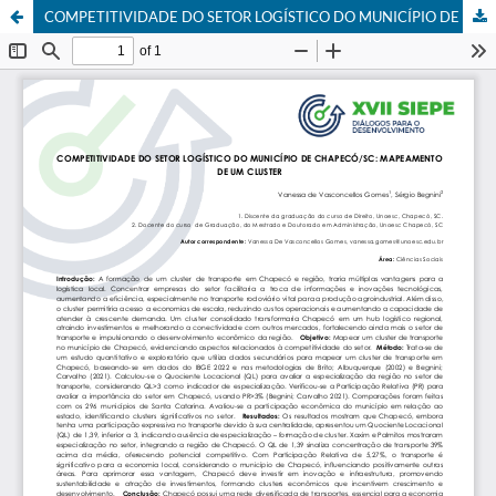
COMPETITIVIDADE DO SETOR LOGÍSTICO DO MUNICÍPIO DE CHAPECÓ/SC: MAPEAMENTO DE UM CLUSTER