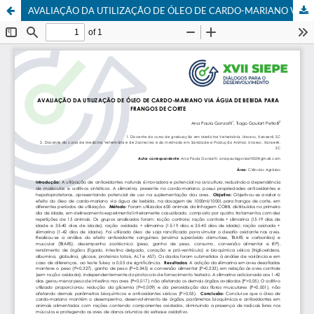
AVALIAÇÃO DA UTILIZAÇÃO DE ÓLEO DE CARDO-MARIANO VIA ÁGUA DE BEBIDA PARA FRANGOS DE CORTE