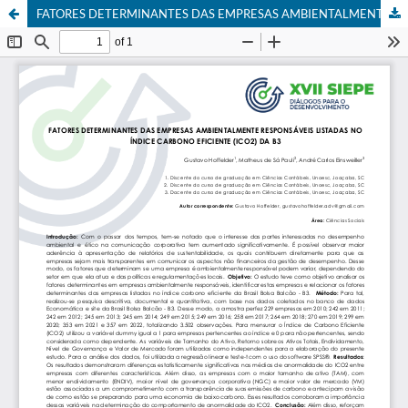
FATORES DETERMINANTES DAS EMPRESAS AMBIENTALMENTE RESPONSÁVEIS LISTADAS NO ÍNDICE CARBONO EFICIENTE (ICO2) DA B3