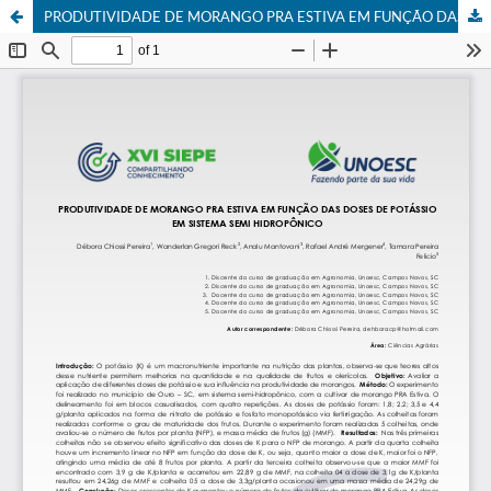
PRODUTIVIDADE DE MORANGO PRA ESTIVA EM FUNÇÃO DAS DOSES DE POTÁSSIO EM SISTEMA SEMI HIDROPÔNICO