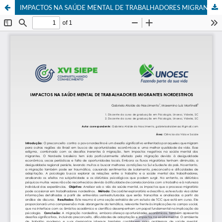
IMPACTOS NA SAÚDE MENTAL DE TRABALHADORES MIGRANTES NORDESTINOS