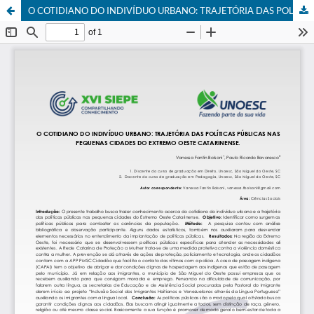
O COTIDIANO DO INDIVÍDUO URBANO: TRAJETÓRIA DAS POLÍTICAS PÚBLICAS NAS PEQUENAS CIDADES DO EXTREMO OESTE CATARINENSE.