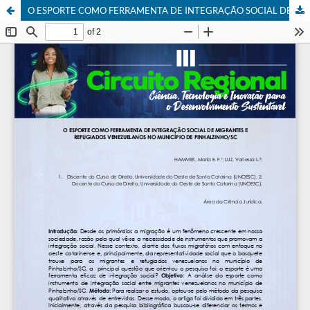
O ESPORTE COMO FERRAMENTA DE INTEGRAÇÃO SOCIAL DE MIGRANTES E REFUGIADOS VENEZUELANOS NO MUNICÍPIO DE PINHALZINHO/SC